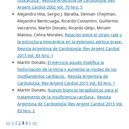
miocárdica
,
Revista Argentina de Cardiología: Rev
Argent Cardiol 2002 Vol. 70 Nro. 5
Alejandro Hita, Sergio J. Baratta, Demian Chejtman,
Alejandro Benticuaga, Ricardo Costantini, Guillermo
Vaccarino, Martín Donato, Ricardo Gelpi, Miriam
Matoso, Celina Morales,
Relación entre el strain rate y
la estructura miocárdica en la estenosis aórtica grave
,
Revista Argentina de Cardiología: Rev Argent Cardiol
2015 Vol. 83 Nro. 1
Martín Donato,
El ejercicio agudo modifica la
fosforilación de la titina y aumenta la rigidez de los
miofilamentos cardíacos
,
Revista Argentina de
Cardiología: Rev Argent Cardiol 2015 Vol. 83 Nro. 1
Martín Donato,
Nuevos blancos terapéuticos para el
tratamiento de la insuficiencia cardíaca
,
Revista
Argentina de Cardiología: Rev Argent Cardiol 2015 Vol.
83 Nro. 2
<<
<
1
2
3
4
>
>>