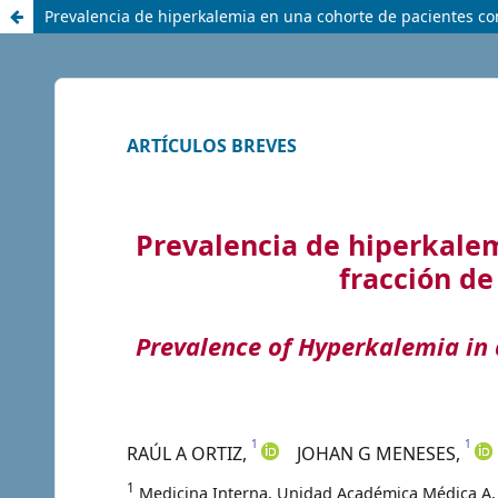
Prevalencia de hiperkalemia en una cohorte de pacientes co