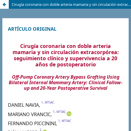
Cirugía coronaria con doble arteria mamaria y sin circulación extracorpórea: seguimiento clínico y sobrevida a 20 años de postoperatorio