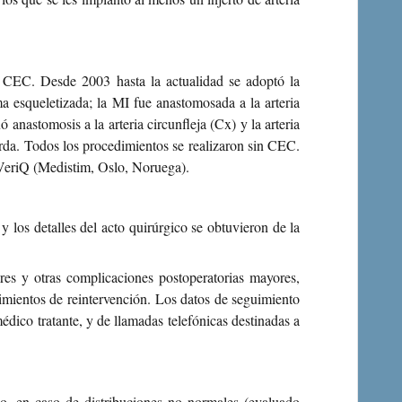
n CEC. Desde 2003 hasta la actualidad se adoptó la
 esqueletizada; la MI fue anastomosada a la arteria
nastomosis a la arteria circunfleja (Cx) y la arteria
ierda. Todos los procedimientos se realizaron sin CEC.
 VeriQ (Medistim, Oslo, Noruega).
 los detalles del acto quirúrgico se obtuvieron de la
res y otras complicaciones postoperatorias mayores,
edimientos de reintervención. Los datos de seguimiento
médico tratante, y de llamadas telefónicas destinadas a
r o, en caso de distribuciones no normales (evaluado