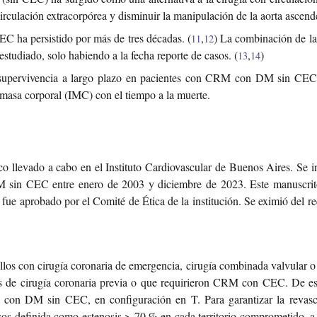
rculación extracorpórea y disminuir la manipulación de la aorta ascende
 ha persistido por más de tres décadas. (
,
) La combinación de l
11
12
studiado, solo habiendo a la fecha reporte de casos. (
,
)
13
14
la supervivencia a largo plazo en pacientes con CRM con DM sin CEC.
e masa corporal (IMC) con el tiempo a la muerte.
ico llevado a cabo en el Instituto Cardiovascular de Buenos Aires. Se 
M sin CEC entre enero de 2003 y diciembre de 2023. Este manuscrito
fue aprobado por el Comité de Ética de la institución. Se eximió del 
uellos con cirugía coronaria de emergencia, cirugía combinada valvular o
ntes de cirugía coronaria previa o que requirieron CRM con CEC. De es
n con DM sin CEC, en configuración en T. Para garantizar la revascul
os definida como estenosis > 70 % en cada territorio comprometido, a l