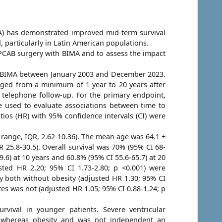
MA) has demonstrated improved mid-term survival
, particularly in Latin American populations.
 OPCAB surgery with BIMA and to assess the impact
th BIMA between January 2003 and December 2023.
nged from a minimum of 1 year to 20 years after
 telephone follow-up. For the primary endpoint,
e used to evaluate associations between time to
tios (HR) with 95% confidence intervals (CI) were
e range, IQR, 2.62-10.36). The mean age was 64.1 ±
 25.8-30.5). Overall survival was 70% (95% CI 68-
.6) at 10 years and 60.8% (95% CI 55.6-65.7) at 20
usted HR 2.20; 95% CI 1.73-2.80; p <0.001) were
y both without obesity (adjusted HR 1.30; 95% CI
tes was not (adjusted HR 1.05; 95% CI 0.88-1.24; p
vival in younger patients. Severe ventricular
y, whereas obesity and was not independent an