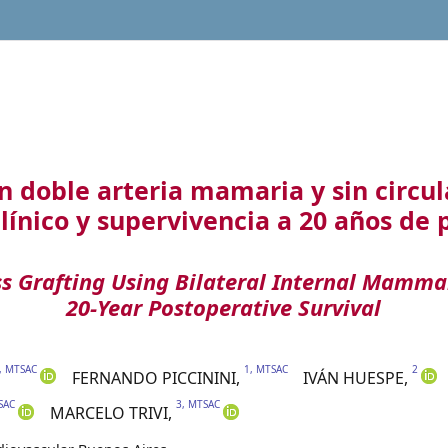
n doble arteria mamaria y sin circu
línico y supervivencia a 20 años de 
 Grafting Using Bilateral Internal Mammar
20-Year Postoperative Survival
, MTSAC
1, MTSAC
2
FERNANDO
PICCININI
,
IVÁN
HUESPE
,
SAC
3, MTSAC
MARCELO
TRIVI
,