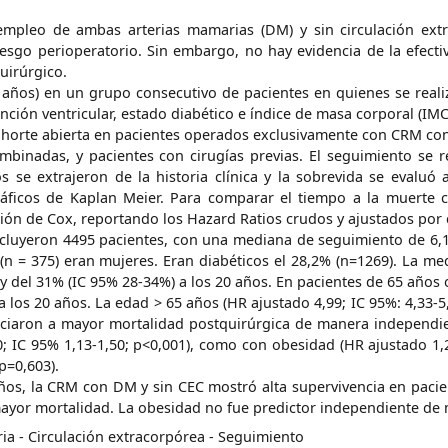
 empleo de ambas arterias mamarias (DM) y sin circulación ex
sgo perioperatorio. Sin embargo, no hay evidencia de la efectiv
uirúrgico.
20 años) en un grupo consecutivo de pacientes en quienes se real
unción ventricular, estado diabético e índice de masa corporal (IMC
ohorte abierta en pacientes operados exclusivamente con CRM con
mbinadas, y pacientes con cirugías previas. El seguimiento se
s se extrajeron de la historia clínica y la sobrevida se evaluó 
ráficos de Kaplan Meier. Para comparar el tiempo a la muerte c
sión de Cox, reportando los Hazard Ratios crudos y ajustados por
cluyeron 4495 pacientes, con una mediana de seguimiento de 6,13 
(n = 375) eran mujeres. Eran diabéticos el 28,2% (n=1269). La med
 y del 31% (IC 95% 28-34%) a los 20 años. En pacientes de 65 años 
 a los 20 años. La edad > 65 años (HR ajustado 4,99; IC 95%: 4,33-5
asociaron a mayor mortalidad postquirúrgica de manera independie
; IC 95% 1,13-1,50; p<0,001), como con obesidad (HR ajustado 1,2
p=0,603).
ños, la CRM con DM y sin CEC mostró alta supervivencia en pacien
mayor mortalidad. La obesidad no fue predictor independiente de 
a - Circulación extracorpórea - Seguimiento