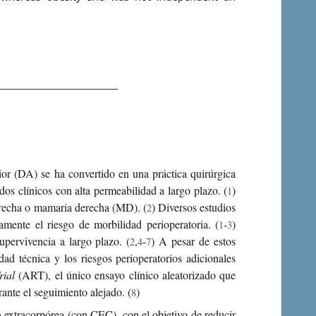
rior (DA) se ha convertido en una práctica quirúrgica
os clínicos con alta permeabilidad a largo plazo. (
)
1
derecha o mamaria derecha (MD). (
) Diversos estudios
2
mente el riesgo de morbilidad perioperatoria. (
-
)
1
3
pervivencia a largo plazo. (
,
-
) A pesar de estos
2
4
7
d técnica y los riesgos perioperatorios adicionales
rial
(ART), el único ensayo clínico aleatorizado que
ante el seguimiento alejado. (
)
8
n extracorpórea (con CEC), con el objetivo de reducir