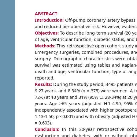
ABSTRACT
Introduction:
Off-pump coronary artery bypass 
and reduced perioperative risk. However, evidence
Objectives:
To describe long-term survival (20 y
of age, ventricular function, diabetic status, and
Methods:
This retrospective open cohort study
Emergency surgeries, combined procedures, and 
surgery. Demographic characteristics were obta
survival was estimated using tables and Kaplan
death and age, ventricular function, type of ang
reported.
Results:
During the study period, 4495 patients w
9.27 years, and 8.34% (n = 375) were women. A to
72%) at 10 years and 31% (95% CI 28-34%) at 20 ye
years. Age >65 years (adjusted HR 4.99; 95% CI
independently associated with higher postoperat
1.13-1.50; p <0.001) and with obesity (adjusted H
= 0.603).
Conclusion:
In this 20-year retrospective co
dysfunction and diabetes, with or without ob