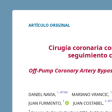
ARTÍCULO ORIGINAL
Cirugía coronaria co
seguimiento c
Off-Pump Coronary Artery Bypass
1, MTSAC
1
DANIEL
NAVIA
,
MARIANO
VRANCIC
,
3
3, MT
JUAN
FURMENTO
,
JUAN
COSTABEL
,
1