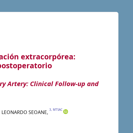
lación extracorpórea:
postoperatorio
y Artery: Clinical Follow-up and
3, MTSAC
LEONARDO
SEOANE
,