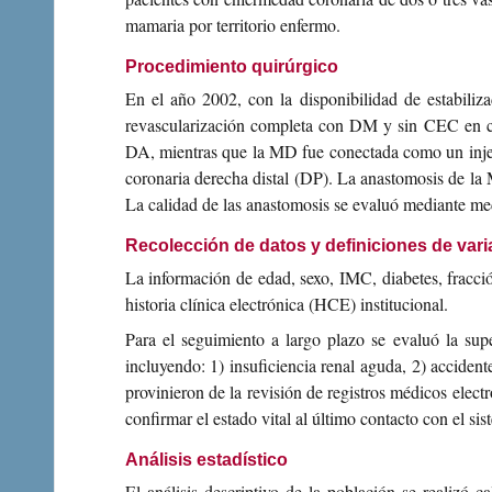
mamaria por territorio enfermo.
Procedimiento quirúrgico
En el año 2002, con la disponibilidad de estabili
revascularización completa con DM y sin CEC en con
DA, mientras que la MD fue conectada como un injerto
coronaria derecha distal (DP). La anastomosis de la M
La calidad de las anastomosis se evaluó mediante me
Recolección de datos y definiciones de vari
La información de edad, sexo, IMC, diabetes, fracció
historia clínica electrónica (HCE) institucional.
Para el seguimiento a largo plazo se evaluó la sup
incluyendo: 1) insuficiencia renal aguda, 2) accident
provinieron de la revisión de registros médicos electr
confirmar el estado vital al último contacto con el sis
Análisis estadístico
El análisis descriptivo de la población se realizó 