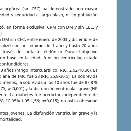
tracorpórea (sin CEC) ha demostrado una mayor
idad y seguridad a largo plazo, ni en población
izó, en forma exclusiva, CRM con DM y sin CEC, y
).
 DM sin CEC, entre enero de 2003 y diciembre de
 realizó con un mínimo de 1 año y hasta 20 años
a través de contacto telefónico.
Para el objetivo
on base en la edad, función ventricular, estado
 confundidores.
años (rango intercuartílico, RIC, 2,62-10,36). La
iana de IMC fue 28 (RIC 25,8-30,5).
La sobrevida
o menos, la sobrevida a los 10 años fue de 87,8 %
,75; p<0,001) y la disfunción ventricular grave (HR
nte. La diabetes fue predictor independiente de
8; IC 95% 1,05-1,56; p=0,015); no así la obesidad
tes jóvenes. La disfunción ventricular grave y la
mortalidad.