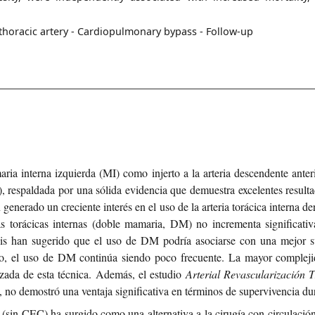
 thoracic artery - Cardiopulmonary bypass - Follow-up
maria interna izquierda (MI) como injerto a la arteria descendente ante
 respaldada por una sólida evidencia que demuestra excelentes resultad
 generado un creciente interés en el uso de la arteria torácica interna 
 torácicas internas (doble mamaria, DM) no incrementa significativa
sis han sugerido que el uso de DM podría asociarse con una mejor su
azo, el uso de DM continúa siendo poco frecuente. La mayor complejida
zada de esta técnica. Además, el estudio
Arterial Revascularización T
no demostró una ventaja significativa en términos de supervivencia dur
(sin CEC) ha surgido como una alternativa a la cirugía con circulació