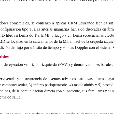
zadores comerciales, se comenzó a aplicar CRM utilizando técnica si
figuración tipo T. Las arterias mamarias han sido disecadas en forma
 libre en forma de T a la MI, y luego y en forma secuencial se efectuó a
D se localizó en la cara anterior de la MI, a nivel de la orejuela izqu
dición de flujo por tránsito de tiempo y sondas Doppler con el sistema
ables.
n de eyección ventricular izquierda (FEVI) y demás variables basales, y
ervivencia y la ocurrencia de eventos adversos cardiovasculares mayo
e cerebrovascular, 3) infarto perioperatorio, 4) mediastinitis y 5) proc
ónicos, de la comunicación directa con el paciente, sus familiares y el 
tema de salud.
calculando para las variables continuas la media y desviación estánda