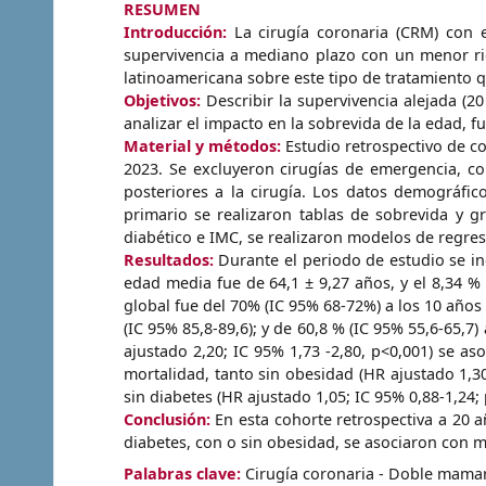
RESUMEN
Introducción:
La cirugía coronaria (CRM) con
supervivencia a mediano plazo con un menor rie
latinoamericana sobre este tipo de tratamiento q
Objetivos:
Describir la supervivencia alejada (
analizar el impacto en la sobrevida de la edad, f
Material y métodos:
Estudio retrospectivo de c
2023. Se excluyeron cirugías de emergencia, co
posteriores a la cirugía. Los datos demográfico
primario se realizaron tablas de sobrevida y g
diabético e IMC, se realizaron modelos de regre
Resultados:
Durante el periodo de estudio se in
edad media fue de 64,1 ± 9,27 años, y el 8,34 % 
global fue del 70% (IC 95% 68-72%) a los 10 años
(IC 95% 85,8-89,6); y de 60,8 % (IC 95% 55,6-65,7)
ajustado 2,20; IC 95% 1,73 -2,80, p<0,001) se 
mortalidad, tanto sin obesidad (HR ajustado 1,30
sin diabetes (HR ajustado 1,05; IC 95% 0,88-1,24; 
Conclusión:
En esta cohorte retrospectiva a 20 a
diabetes, con o sin obesidad, se asociaron con 
Palabras clave:
Cirugía coronaria - Doble mamari