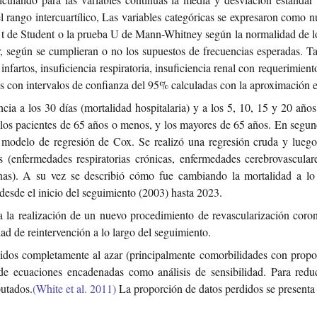
l rango intercuartílico, Las variables categóricas se expresaron como 
 t de Student o la prueba U de Mann-Whitney según la normalidad de lo
, según se cumplieran o no los supuestos de frecuencias esperadas. T
nfartos, insuficiencia respiratoria, insuficiencia renal con requerimient
s con intervalos de confianza del 95% calculadas con la aproximación e
cia a los 30 días (mortalidad hospitalaria) y a los 5, 10, 15 y 20 años
os pacientes de 65 años o menos, y los mayores de 65 años. En segundo
modelo de regresión de Cox. Se realizó una regresión cruda y luego 
s (enfermedades respiratorias crónicas, enfermedades cerebrovasculare
tatinas). A su vez se describió cómo fue cambiando la mortalidad a 
desde el inicio del seguimiento (2003) hasta 2023.
ta la realización de un nuevo procedimiento de revascularización coron
ad de reintervención a lo largo del seguimiento.
didos completamente al azar (principalmente comorbilidades con propo
de ecuaciones encadenadas como análisis de sensibilidad. Para reduc
utados.
(White et al. 2011)
La proporción de datos perdidos se presenta