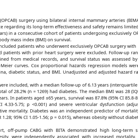
(OPCAB) surgery using bilateral internal mammary arteries (BI
 regarding its long-term effectiveness and safety remains limited
ears) in a consecutive cohort of patients undergoing exclusively
 body mass index (BMI) on survival.
 included patients who underwent exclusively OPCAB surgery wi
patients with prior heart surgery were excluded. Follow-up ra
ined from medical records, and survival status was assessed by
-Meier curves. Cox proportional hazards regression models wer
ina, diabetic status, and BMI. Unadjusted and adjusted hazard ra
ere included, with a median follow-up of 6.13 years (interquartil
tal of 28.2% (n = 1269) had diabetes. The median BMI was 28 (IQR
ars. In patients aged ≤65 years, survival was 87.8% (95% CI 85.8-89
 4.33-5.75; p <0.001) and severe ventricular dysfunction (adj
ive mortality. Diabetes was an independent predictor of mortalit
R 1.28; 95% CI 1.05-1.56; p = 0.015), whereas obesity without diabe
hort, off-pump CABG with BITA demonstrated high long-term sur
esity, were independently associated with increased mortalit