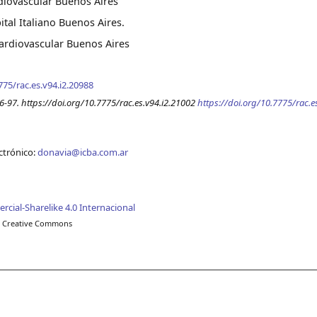
rdiovascular Buenos Aires
tal Italiano Buenos Aires.
Cardiovascular Buenos Aires
775/rac.es.v94.i2.20988
97. https://doi.org/10.7775/rac.es.v94.i2.21002
https://doi.org/10.7775/rac.e
ectrónico:
donavia@icba.com.ar
al-Sharelike 4.0 Internacional
cia Creative Commons