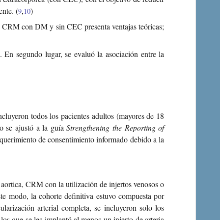
nte. (
,
)
9
10
a CRM con DM y sin CEC presenta ventajas teóricas;
 En segundo lugar, se evaluó la asociación entre la
incluyeron todos los pacientes adultos (mayores de 18
 se ajustó a la guía
Strengthening the Reporting of
requerimiento de consentimiento informado debido a la
 aortica, CRM con la utilización de injertos venosos o
te modo, la cohorte definitiva estuvo compuesta por
arización arterial completa, se incluyeron solo los
os que se les implantó al menos un injerto de arteria