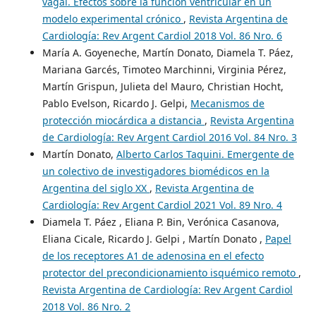
vagal. Efectos sobre la función ventricular en un
modelo experimental crónico
,
Revista Argentina de
Cardiología: Rev Argent Cardiol 2018 Vol. 86 Nro. 6
María A. Goyeneche, Martín Donato, Diamela T. Páez,
Mariana Garcés, Timoteo Marchinni, Virginia Pérez,
Martín Grispun, Julieta del Mauro, Christian Hocht,
Pablo Evelson, Ricardo J. Gelpi,
Mecanismos de
protección miocárdica a distancia
,
Revista Argentina
de Cardiología: Rev Argent Cardiol 2016 Vol. 84 Nro. 3
Martín Donato,
Alberto Carlos Taquini. Emergente de
un colectivo de investigadores biomédicos en la
Argentina del siglo XX
,
Revista Argentina de
Cardiología: Rev Argent Cardiol 2021 Vol. 89 Nro. 4
Diamela T. Páez , Eliana P. Bin, Verónica Casanova,
Eliana Cicale, Ricardo J. Gelpi , Martín Donato ,
Papel
de los receptores A1 de adenosina en el efecto
protector del precondicionamiento isquémico remoto
,
Revista Argentina de Cardiología: Rev Argent Cardiol
2018 Vol. 86 Nro. 2