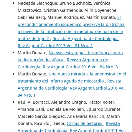
Nadezda Siachoque, Bruno Buchholz, Verónica
Miksztowicz, Cristian Garmendia, Ailín Goyeneche,
Gabriela Berg, Manuel Rodríguez, Martín Donato,
El
precondicionamiento isquémico preserva la distrofina
a través de la inhibición de la metaloproteinasa de la
matriz de tipo 2
,
Revista Argentina de Cardiología:
Rev Argent Cardiol 2013 Vol. 81 Nro. 1
Martín Donato,
Nuevas estrategias terapéuticas para
la disfunción diastólica
,
Revista Argentina de
Cardiología: Rev Argent Cardiol 2016 Vol. 84 Nro. 3
Martín Donato,
Una nueva mirada a la adenosina en el
tratamiento del infarto agudo de miocardio
,
Revista
Argentina de Cardiología: Rev Argent Cardiol 2016 Vol.
84 Nro. 1
Raúl A. Borracci, Alejandro Cragno, Héctor Roiter,
Amanda Galli, Daniela De Mollein, Eduardo Durante,
Marcelo García Dieguez, Ana María Rancich, Martín
Donato, Ricardo J. Gelpi,
Cartas de lectores
,
Revista
Argentina de Cardiología: Rev Argent Cardiol 2011 Vol.