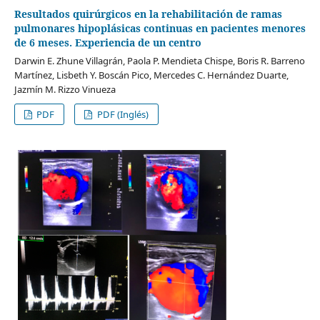
Resultados quirúrgicos en la rehabilitación de ramas
pulmonares hipoplásicas continuas en pacientes menores
de 6 meses. Experiencia de un centro
Darwin E. Zhune Villagrán, Paola P. Mendieta Chispe, Boris R. Barreno
Martínez, Lisbeth Y. Boscán Pico, Mercedes C. Hernández Duarte,
Jazmín M. Rizzo Vinueza
PDF
PDF (Inglés)