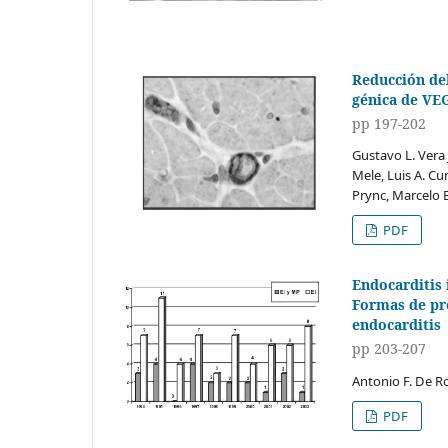
Reducción del
génica de VE
pp 197-202
Gustavo L. Vera 
Mele, Luis A. Cu
Prync, Marcelo E
PDF
Endocarditis 
Formas de pre
endocarditis
pp 203-207
Antonio F. De R
PDF