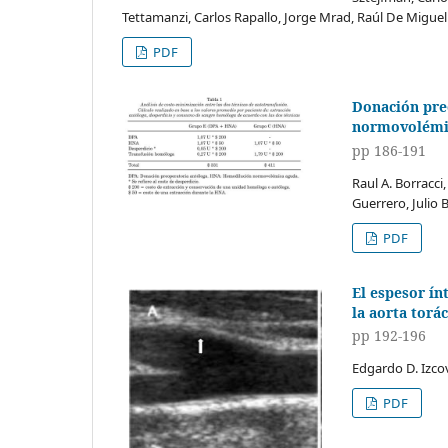
Tettamanzi, Carlos Rapallo, Jorge Mrad, Raúl De Migue
PDF
Donación pre
normovolémica
pp 186-191
Raul A. Borracci
Guerrero, Julio B
PDF
El espesor ín
la aorta torác
pp 192-196
Edgardo D. Izcov
PDF