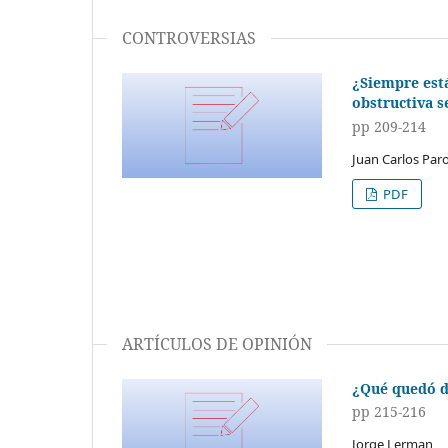
CONTROVERSIAS
¿Siempre está
obstructiva s
pp 209-214
Juan Carlos Par
PDF
ARTÍCULOS DE OPINIÓN
¿Qué quedó d
pp 215-216
Jorge Lerman