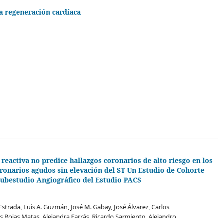
la regeneración cardíaca
 reactiva no predice hallazgos coronarios de alto riesgo en los
onarios agudos sin elevación del ST Un Estudio de Cohorte
Subestudio Angiográfico del Estudio PACS
Estrada, Luis A. Guzmán, José M. Gabay, José Álvarez, Carlos
s Rojas Matas, Alejandra Farrás, Ricardo Sarmiento, Alejandro