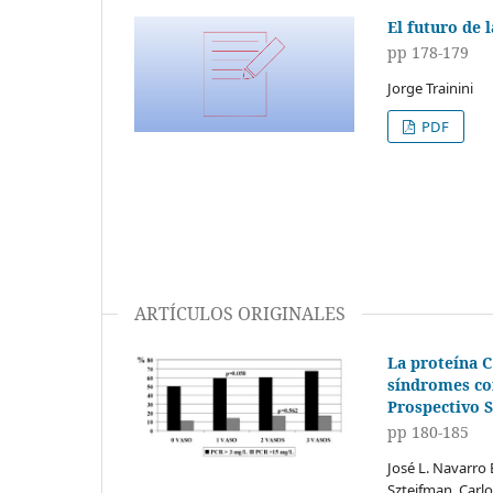
El futuro de 
pp 178-179
Jorge Trainini
PDF
ARTÍCULOS ORIGINALES
La proteína C
síndromes cor
Prospectivo 
pp 180-185
José L. Navarro 
Sztejfman, Carlo