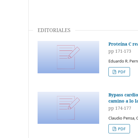
EDITORIALES
Proteína C re
pp 171-173
Eduardo R. Per
PDF
Bypass cardi
camino a lo l
pp 174-177
Claudio Pensa, 
PDF