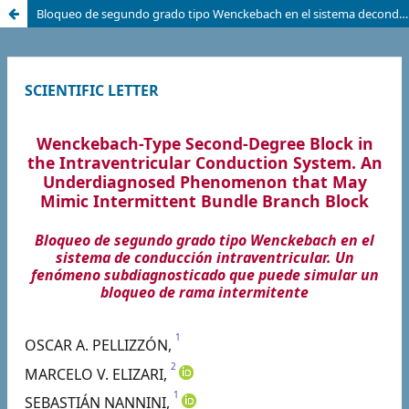
Bloqueo de segundo grado tipo Wenckebach en el sistema deconducción intraventricular. Un fenómeno subdiagnosticado quepuede simular un bloqueo de rama intermitente