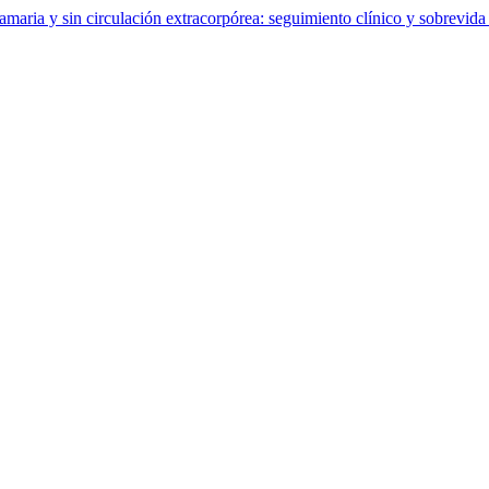
amaria y sin circulación extracorpórea: seguimiento clínico y sobrevida