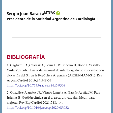
MTSAC
Sergio Juan Baratta
Presidente de la Sociedad Argentina de Cardiología
BIBLIOGRAFÍA
1. Gagliardi JA, Charask A, Perna E, D´Imperio H, Bono J, Castillo
Costa Y, y cols. . Encuesta nacional de infarto agudo de miocardio con
elevación del ST en la República Argentina (ARGEN-IAM-ST). Rev
Argent Cardiol 2016;84:548-57.
https://doi.org/10.7775/rac.es.v84.i6.9508
2. González-Juanatey JR, Virgós Lamela A, García-Acuña JM, Pais
Iglesias B. Gestión clínica en el área cardiovascular. Medir para
mejorar. Rev Esp Cardiol 2021;748:-14.
https://doi.org/10.1016/j.recesp.2020.05.032