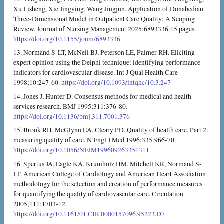
Xu Lisheng, Xie Jingying, Wang Jingjun. Application of Donabedian
Three-Dimensional Model in Outpatient Care Quality: A Scoping
Review. Journal of Nursing Management 2025;6893336:15 pages.
https://doi.org/10.1155/jonm/6893336
13. Normand S-LT, McNeil BJ, Peterson LE, Palmer RH. Eliciting
expert opinion using the Delphi technique: identifying performance
indicators for cardiovascular disease. Int J Qual Health Care
1998;10:247-60.
https://doi.org/10.1093/intqhc/10.3.247
14. Jones J, Hunter D. Consensus methods for medical and health
services research. BMJ 1995;311:376-80.
https://doi.org/10.1136/bmj.311.7001.376
15. Brook RH, McGlynn EA, Cleary PD. Quality of health care. Part 2:
measuring quality of care. N Engl J Med 1996;335:966-70.
https://doi.org/10.1056/NEJM199609263351311
16. Spertus JA, Eagle KA, Krumholz HM, Mitchell KR, Normand S-
LT. American College of Cardiology and American Heart Association
methodology for the selection and creation of performance measures
for quantifying the quality of cardiovascular care. Circulation
2005;111:1703-12.
https://doi.org/10.1161/01.CIR.0000157096.95223.D7