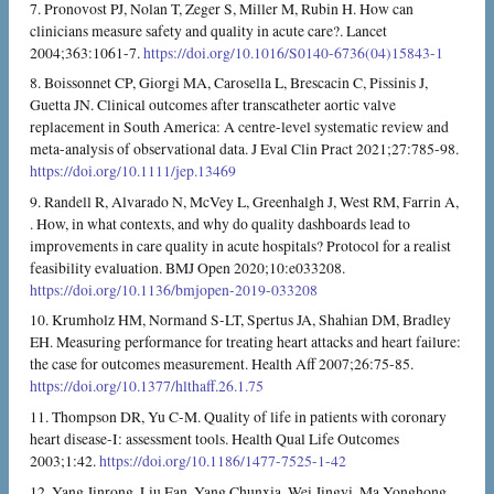
7. Pronovost PJ, Nolan T, Zeger S, Miller M, Rubin H. How can
clinicians measure safety and quality in acute care?. Lancet
2004;363:1061-7.
https://doi.org/10.1016/S0140-6736(04)15843-1
8. Boissonnet CP, Giorgi MA, Carosella L, Brescacin C, Pissinis J,
Guetta JN. Clinical outcomes after transcatheter aortic valve
replacement in South America: A centre-level systematic review and
meta-analysis of observational data. J Eval Clin Pract 2021;27:785-98.
https://doi.org/10.1111/jep.13469
9. Randell R, Alvarado N, McVey L, Greenhalgh J, West RM, Farrin A,
. How, in what contexts, and why do quality dashboards lead to
improvements in care quality in acute hospitals? Protocol for a realist
feasibility evaluation. BMJ Open 2020;10:e033208.
https://doi.org/10.1136/bmjopen-2019-033208
10. Krumholz HM, Normand S-LT, Spertus JA, Shahian DM, Bradley
EH. Measuring performance for treating heart attacks and heart failure:
the case for outcomes measurement. Health Aff 2007;26:75-85.
https://doi.org/10.1377/hlthaff.26.1.75
11. Thompson DR, Yu C-M. Quality of life in patients with coronary
heart disease-I: assessment tools. Health Qual Life Outcomes
2003;1:42.
https://doi.org/10.1186/1477-7525-1-42
12. Yang Jinrong, Liu Fan, Yang Chunxia, Wei Jingyi, Ma Yonghong,