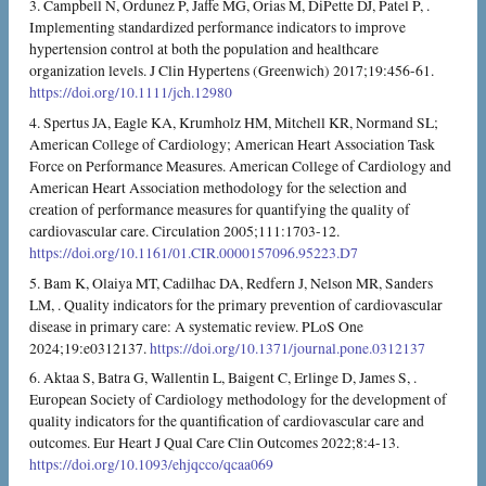
3. Campbell N, Ordunez P, Jaffe MG, Orias M, DiPette DJ, Patel P, .
Implementing standardized performance indicators to improve
hypertension control at both the population and healthcare
organization levels. J Clin Hypertens (Greenwich) 2017;19:456-61.
https://doi.org/10.1111/jch.12980
4. Spertus JA, Eagle KA, Krumholz HM, Mitchell KR, Normand SL;
American College of Cardiology; American Heart Association Task
Force on Performance Measures. American College of Cardiology and
American Heart Association methodology for the selection and
creation of performance measures for quantifying the quality of
cardiovascular care. Circulation 2005;111:1703-12.
https://doi.org/10.1161/01.CIR.0000157096.95223.D7
5. Bam K, Olaiya MT, Cadilhac DA, Redfern J, Nelson MR, Sanders
LM, . Quality indicators for the primary prevention of cardiovascular
disease in primary care: A systematic review. PLoS One
2024;19:e0312137.
https://doi.org/10.1371/journal.pone.0312137
6. Aktaa S, Batra G, Wallentin L, Baigent C, Erlinge D, James S, .
European Society of Cardiology methodology for the development of
quality indicators for the quantification of cardiovascular care and
outcomes. Eur Heart J Qual Care Clin Outcomes 2022;8:4-13.
https://doi.org/10.1093/ehjqcco/qcaa069