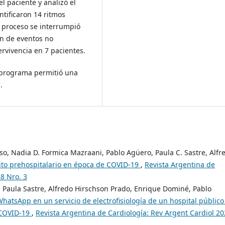
l paciente y analizó el
ntificaron 14 ritmos
el proceso se interrumpió
ón de eventos no
rvivencia en 7 pacientes.
 programa permitió una
.
o, Nadia D. Formica Mazraani, Pablo Agüero, Paula C. Sastre, Alfr
ito prehospitalario en época de COVID-19
,
Revista Argentina de
88 Nro. 3
 Paula Sastre, Alfredo Hirschson Prado, Enrique Dominé, Pablo
WhatsApp en un servicio de electrofisiología de un hospital público
 COVID-19
,
Revista Argentina de Cardiología: Rev Argent Cardiol 2