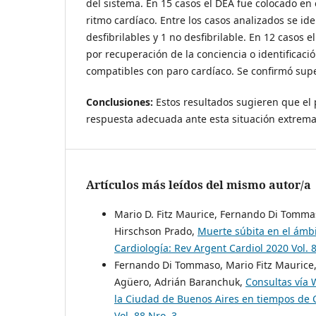
del sistema. En 15 casos el DEA fue colocado en e
ritmo cardíaco. Entre los casos analizados se ide
desfibrilables y 1 no desfibrilable. En 12 casos 
por recuperación de la conciencia o identificaci
compatibles con paro cardíaco. Se confirmó supe
Conclusiones:
Estos resultados sugieren que el
respuesta adecuada ante esta situación extrema
Artículos más leídos del mismo autor/a
Mario D. Fitz Maurice, Fernando Di Tommas
Hirschson Prado,
Muerte súbita en el ámb
Cardiología: Rev Argent Cardiol 2020 Vol. 
Fernando Di Tommaso, Mario Fitz Maurice,
Agüero, Adrián Baranchuk,
Consultas vía 
la Ciudad de Buenos Aires en tiempos de
Vol. 88 Nro. 3