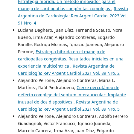
Estrategia híbrida. Un método innovador para el
manejo de cardiopatías congénitas complejas
,
Revista
Argentina de Cardiología: Rev Argent Cardiol 2023 Vol.
91 Nro. 4
Luciana Daghero, Juan Díaz, Fernanda Scauso, Nora
Bueno, Irma Azar, Alejandro Contreras, Edgardo
Banille, Rodrigo Molinas, Ignacio Juaneda, Alejandro
Peirone,
Estrategia híbrida en el manejo de
cardiopatías congénitas. Resultados iniciales en una
experiencia multicéntrica
,
Revista Argentina de
Cardiología: Rev Argent Cardiol 2021 Vol. 89 Nro. 2
Alejandro Peirone, Alejandro Contreras, María L.
Martínez, Raúl Piedrabuena,
Cierre percutáneo de
defecto complejo del septum interauricular: Implante
inusual de dos dispositivos
,
Revista Argentina de
Cardiología: Rev Argent Cardiol 2021 Vol. 89 Nro. 5
Alejandro Peirone, Alejandro Contreras, Adolfo Ferrero
Guadagnoli, Víctor Francucci, Ignacio Juaneda,
Marcelo Cabrera, Irma Azar, Juan Díaz, Edgardo