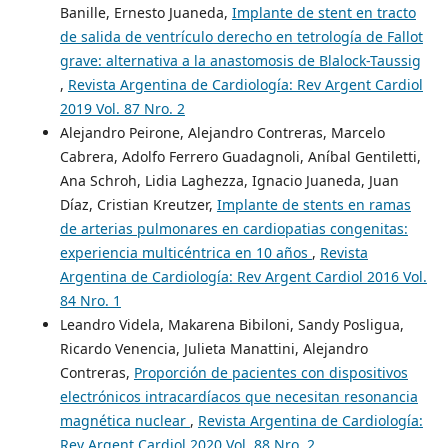
Banille, Ernesto Juaneda,
Implante de stent en tracto
de salida de ventrículo derecho en tetrología de Fallot
grave: alternativa a la anastomosis de Blalock-Taussig
,
Revista Argentina de Cardiología: Rev Argent Cardiol
2019 Vol. 87 Nro. 2
Alejandro Peirone, Alejandro Contreras, Marcelo
Cabrera, Adolfo Ferrero Guadagnoli, Aníbal Gentiletti,
Ana Schroh, Lidia Laghezza, Ignacio Juaneda, Juan
Díaz, Cristian Kreutzer,
Implante de stents en ramas
de arterias pulmonares en cardiopatias congenitas:
experiencia multicéntrica en 10 años
,
Revista
Argentina de Cardiología: Rev Argent Cardiol 2016 Vol.
84 Nro. 1
Leandro Videla, Makarena Bibiloni, Sandy Posligua,
Ricardo Venencia, Julieta Manattini, Alejandro
Contreras,
Proporción de pacientes con dispositivos
electrónicos intracardíacos que necesitan resonancia
magnética nuclear
,
Revista Argentina de Cardiología:
Rev Argent Cardiol 2020 Vol. 88 Nro. 2