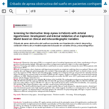
Cribado de apnea obstructiva del sueño en pacientes conhipertensión arterial: desarrollo y validación interna de un modeloexploratorio basado en variables clínicas y ecocardiográficas