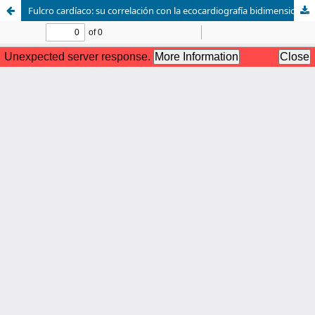
Fulcro cardíaco: su correlación con la ecocardiografía bidimensional