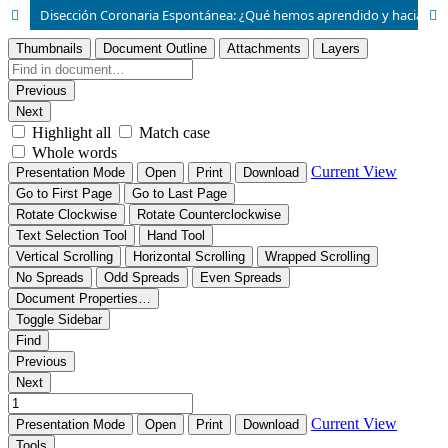
Disección Coronaria Espontánea: ¿Qué hemos aprendido y hacia dónde vamos?