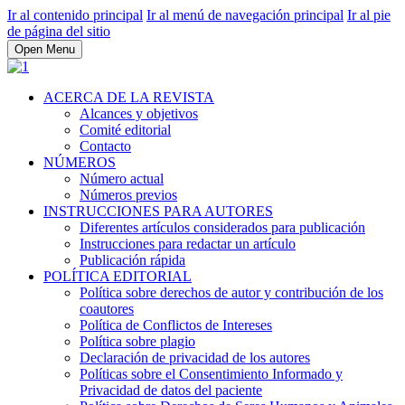
Ir al contenido principal
Ir al menú de navegación principal
Ir al pie
de página del sitio
Open Menu
ACERCA DE LA REVISTA
Alcances y objetivos
Comité editorial
Contacto
NÚMEROS
Número actual
Números previos
INSTRUCCIONES PARA AUTORES
Diferentes artículos considerados para publicación
Instrucciones para redactar un artículo
Publicación rápida
POLÍTICA EDITORIAL
Política sobre derechos de autor y contribución de los
coautores
Política de Conflictos de Intereses
Política sobre plagio
Declaración de privacidad de los autores
Políticas sobre el Consentimiento Informado y
Privacidad de datos del paciente